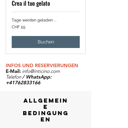
Crea il tuo gelato
Tage werden geladen ...
55
CHF 55
Schweizer
Franken
Buchen
INFOS UND RESERVIERUNGEN
E-Mail:
info@inticino.com
Telefon
/ WhatsApp:
+41762833166
allgemein
e
bedingung
en