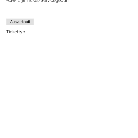
+CHF 1.38 Ticket-Servicegebühr
Ausverkauft
Tickettyp
Adulti con yoga
Preis
CHF 78.00
+CHF 1.95 Ticket-Servicegebühr
Verschenken Sie die Aktivitäten als
Geschenkkarte
FOLGE UNS