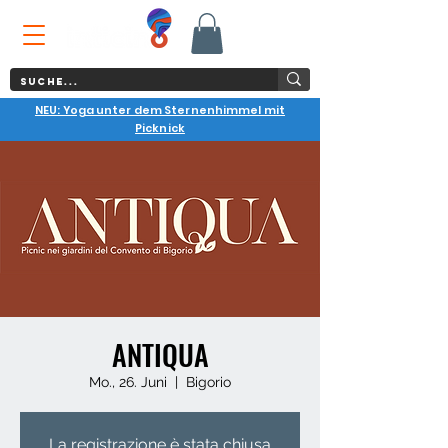
NEU: Yoga unter dem Sternenhimmel mit
Picknick
ANTIQUA
Mo., 26. Juni
  |  
Bigorio
La registrazione è stata chiusa