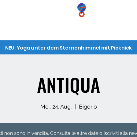
BNISSE
GESCHENKGUTSCHEINE
GRUPPEN
INFO
NEU: Yoga unter dem Sternenhimmel mit Picknick
ANTIQUA
Mo., 24. Aug.
  |  
Bigorio
etti non sono in vendita. Consulta le altre date o iscriviti alla ne