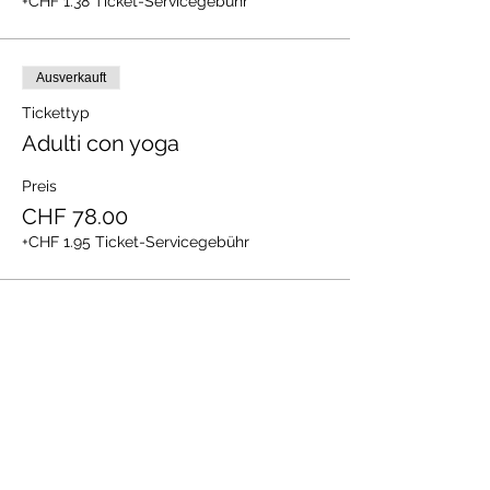
+CHF 1.38 Ticket-Servicegebühr
Ausverkauft
Tickettyp
Adulti con yoga
Preis
CHF 78.00
+CHF 1.95 Ticket-Servicegebühr
Verkauf beendet
Tickettyp
Solo yoga senza cena
Preis
CHF 25.00
+CHF 0.63 Ticket-Servicegebühr