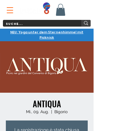
NEU: Yoga unter dem Sternenhimmel mit
Picknick
ANTIQUA
Mi., 09. Aug.
  |  
Bigorio
La registrazione è stata chiusa