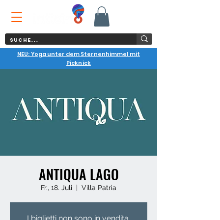
NEU: Yoga unter dem Sternenhimmel mit
Picknick
ANTIQUA LAGO
Fr., 18. Juli
  |  
Villa Patria
I biglietti non sono in vendita.