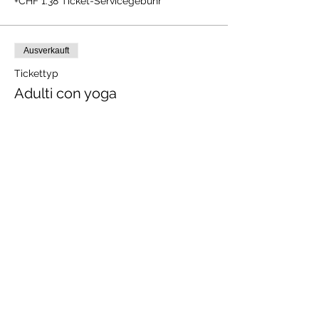
+CHF 1.38 Ticket-Servicegebühr
Ausverkauft
Tickettyp
Adulti con yoga
Preis
CHF 78.00
+CHF 1.95 Ticket-Servicegebühr
Diese Veranstaltung ist
ausverkauft
Verschenken Sie die Aktivitäten als