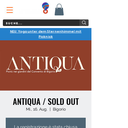
NEU: Yoga unter dem Sternenhimmel mit
Picknick
ANTIQUA / SOLD OUT
Mi., 16. Aug.
  |  
Bigorio
La registrazione è stata chiusa