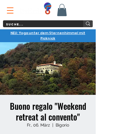
NEU: Yoga unter dem Sternenhimmel mit
Picknick
Buono regalo "Weekend
retreat al convento"
Fr., 06. März
  |  
Bigorio