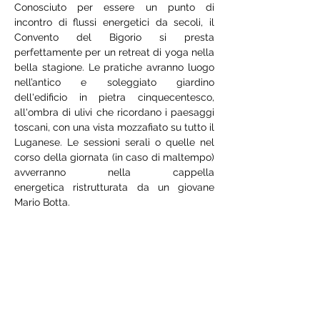
Conosciuto per essere un punto di 
incontro di flussi energetici da secoli, il 
Convento del Bigorio si presta 
perfettamente per un retreat di yoga nella 
bella stagione. Le pratiche avranno luogo 
nell’antico e soleggiato giardino 
dell'edificio in pietra cinquecentesco, 
all'ombra di ulivi che ricordano i paesaggi 
toscani, con una vista mozzafiato su tutto il 
Luganese. Le sessioni serali o quelle nel 
corso della giornata (in caso di maltempo) 
avverranno nella cappella 
energetica ristrutturata da un giovane 
Mario Botta.
Con grande rispetto per il luogo e per noi 
stessi ci muoveremo in armonia con la 
natura. Un fine settimana di yoga che vi 
trasmetterà forti emozioni e vi farà 
scoprire un angolo di paradiso nascosto 
nella splendida Capriasca! Il Convento è 